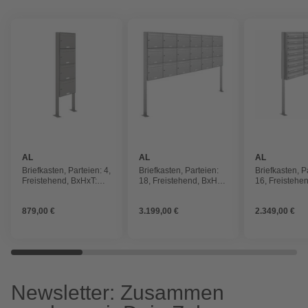
AL
AL
AL
BRIEFKASTENSYSTEME
BRIEFKASTENSYSTEME
BRIEFKAST
Briefkasten, Parteien: 4,
Briefkasten, Parteien:
Briefkasten, P
Freistehend, BxHxT:
18, Freistehend, BxHxT:
16, Freistehe
153,570 x 170,0 x 11,6
153,571 x 170,0 x 11,6
153,567 x 170
cm
cm
cm
879,00 €
3.199,00 €
2.349,00 €
Newsletter: Zusammen