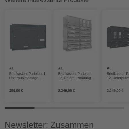
AL
AL
AL
BRIEFKASTENSYSTEME
BRIEFKASTENSYSTEME
BRIEFKAST
Briefkasten, Parteien: 1,
Briefkasten, Parteien:
Briefkasten, P
Unterputzmontage,
12, Unterputzmontage,
12, Unterputz
BxHxT: 57,1 x 38,5 x
BxHxT: 80,6 x 96 x 27,5
BxHxT: 118,9 
11,6 cm
cm
27,5 cm
359,00 €
2.349,00 €
2.249,00 €
Newsletter: Zusammen