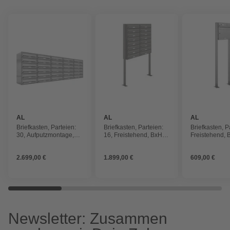
AL
AL
AL
BRIEFKASTENSYSTEME
BRIEFKASTENSYSTEME
BRIEFKAST
Briefkasten, Parteien:
Briefkasten, Parteien:
Briefkasten, P
30, Aufputzmontage,
16, Freistehend, BxHxT:
Freistehend, 
BxHxT: 115,9 x 115 x
153,515 x 170,0 x 27,5
153,238 x 150
27,5 cm
cm
cm
2.699,00 €
1.899,00 €
609,00 €
Newsletter: Zusammen