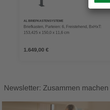
AL BRIEFKASTENSYSTEME
Briefkasten, Parteien: 6, Freistehend, BxHxT:
153,425 x 150,0 x 11,6 cm
1.649,00 €
Newsletter: Zusammen machen w