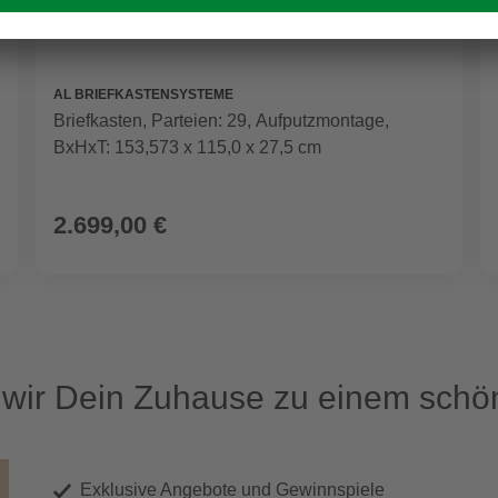
AL BRIEFKASTENSYSTEME
Briefkasten, Parteien: 29, Aufputzmontage,
BxHxT: 153,573 x 115,0 x 27,5 cm
2.699,00 €
ir Dein Zuhause zu einem schön
Exklusive Angebote und Gewinnspiele