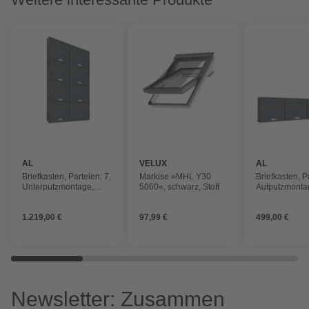
AL
VELUX
AL
BRIEFKASTENSYSTEME
BRIEFKAST
Briefkasten, Parteien: 7,
Markise »MHL Y30
Briefkasten, P
Unterputzmontage,
5060«, schwarz, Stoff
Aufputzmonta
BxHxT: 153,279 x 140,8
BxHxT: 153,2 
x 11,6 cm
11,6 cm
1.219,00 €
97,99 €
499,00 €
Newsletter: Zusammen