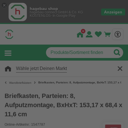
hagebau shop
Anzeigen
hagebau connect GmbH & Co. KG
KOSTENLOS- In Google Play
Wähle jetzt Deinen Markt
Briefkasten, Parteien: 8, Aufputzmontage, BxHxT: 153,17 x 68,4 
Wandbriefkästen
Briefkasten, Parteien: 8,
Aufputzmontage, BxHxT: 153,17 x 68,4 x
11,6 cm
Online-Artikelnr.: 1547787