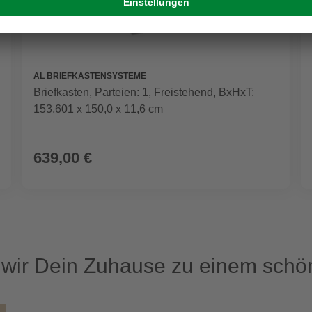
AL BRIEFKASTENSYSTEME
Briefkasten, Parteien: 1, Freistehend, BxHxT:
153,601 x 150,0 x 11,6 cm
639,00 €
ir Dein Zuhause zu einem schön