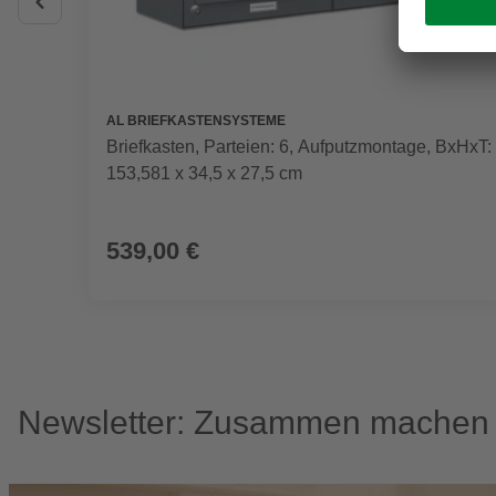
AL BRIEFKASTENSYSTEME
Briefkasten, Parteien: 6, Aufputzmontage, BxHxT:
153,581 x 34,5 x 27,5 cm
539,00 €
Newsletter: Zusammen machen w