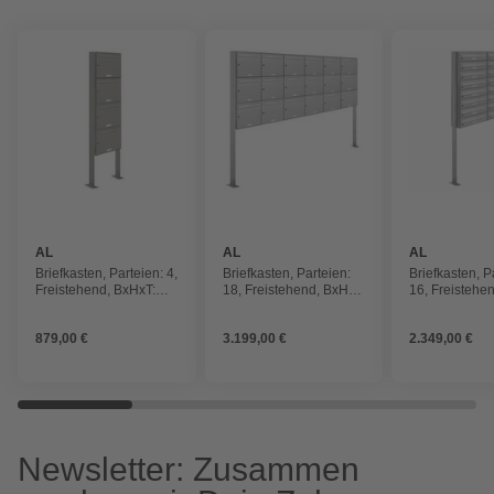
AL
AL
AL
BRIEFKASTENSYSTEME
BRIEFKASTENSYSTEME
BRIEFKAST
Briefkasten, Parteien: 4,
Briefkasten, Parteien:
Briefkasten, P
Freistehend, BxHxT:
18, Freistehend, BxHxT:
16, Freistehe
153,570 x 170,0 x 11,6
153,571 x 170,0 x 11,6
153,567 x 170
cm
cm
cm
879,00 €
3.199,00 €
2.349,00 €
Newsletter: Zusammen