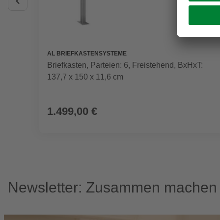
AL BRIEFKASTENSYSTEME
Briefkasten, Parteien: 6, Freistehend, BxHxT:
137,7 x 150 x 11,6 cm
1.499,00 €
Newsletter: Zusammen machen w