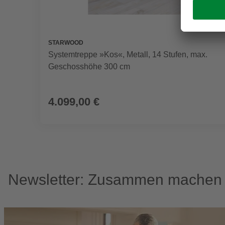
STARWOOD
Systemtreppe »Kos«, Metall, 14 Stufen, max.
Geschosshöhe 300 cm
4.099,00 €
Newsletter: Zusammen machen w