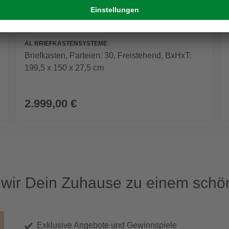
AL BRIEFKASTENSYSTEME
Briefkasten, Parteien: 30, Freistehend, BxHxT:
199,5 x 150 x 27,5 cm
2.999,00 €
ir Dein Zuhause zu einem schön
Exklusive Angebote und Gewinnspiele