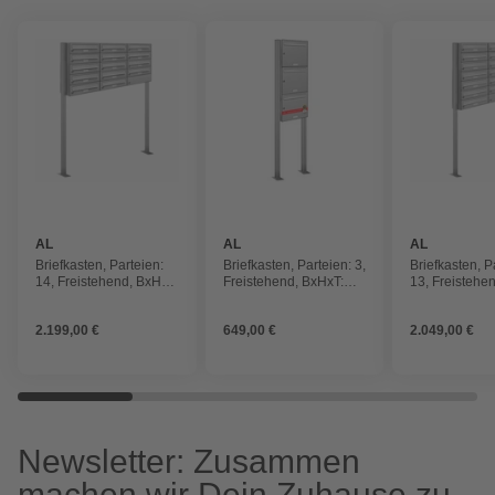
AL
AL
AL
BRIEFKASTENSYSTEME
BRIEFKASTENSYSTEME
BRIEFKAST
Briefkasten, Parteien:
Briefkasten, Parteien: 3,
Briefkasten, P
14, Freistehend, BxHxT:
Freistehend, BxHxT:
13, Freistehe
122,9 x 150 x 27,5 cm
46,5 x 170 x 11,6 cm
84,6 x 170 x 
2.199,00 €
649,00 €
2.049,00 €
Newsletter: Zusammen
machen wir Dein Zuhause zu