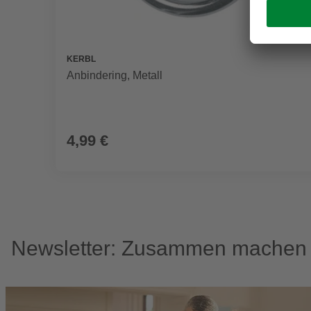
KERBL
Anbindering, Metall
4,99 €
Newsletter: Zusammen machen w