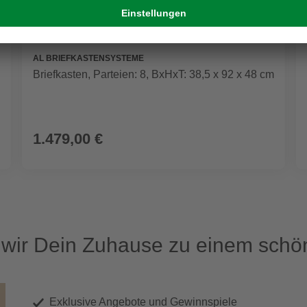
AL BRIEFKASTENSYSTEME
Briefkasten, Parteien: 8, BxHxT: 38,5 x 92 x 48 cm
1.479,00 €
ir Dein Zuhause zu einem schön
Exklusive Angebote und Gewinnspiele