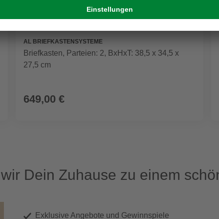
AL BRIEFKASTENSYSTEME
Briefkasten, Parteien: 2, BxHxT: 38,5 x 34,5 x
27,5 cm
649,00 €
ir Dein Zuhause zu einem schön
Exklusive Angebote und Gewinnspiele