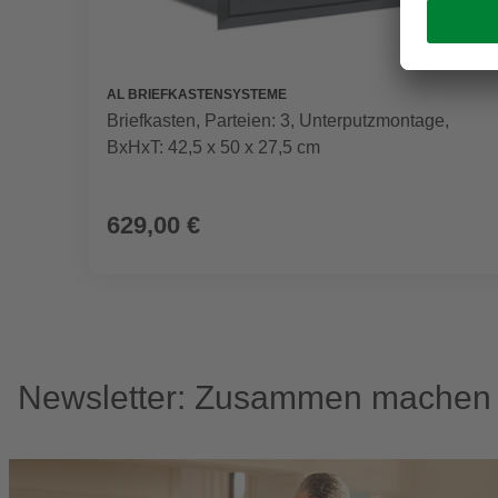
AL BRIEFKASTENSYSTEME
Briefkasten, Parteien: 3, Unterputzmontage,
BxHxT: 42,5 x 50 x 27,5 cm
629,00 €
Newsletter: Zusammen machen w