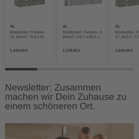
AL
AL
AL
BRIEFKASTENSYSTEME
BRIEFKASTENSYSTEME
BRIEFKAST
Briefkasten, Parteien:
Briefkasten, Parteien: 6,
Briefkasten, P
16, BxHxT: 76,6 x 92 x
BxHxT: 129,7 x 68,4 x
17, BxHxT: 11
27,5 cm
11,6 cm
27,5 cm
1.449,00 €
1.239,00 €
1.649,00 €
Newsletter: Zusammen
machen wir Dein Zuhause zu
einem schöneren Ort.