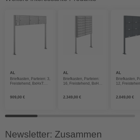
AL
AL
AL
BRIEFKASTENSYSTEME
BRIEFKASTENSYSTEME
BRIEFKAST
Briefkasten, Parteien: 3,
Briefkasten, Parteien:
Briefkasten, P
Freistehend, BxHxT:
16, Freistehend, BxHxT:
12, Freistehe
153,569 x 150,0 x 11,6
153,567 x 170,0 x 27,5
153,559 x 170
cm
cm
cm
909,00 €
2.349,00 €
2.049,00 €
Newsletter: Zusammen