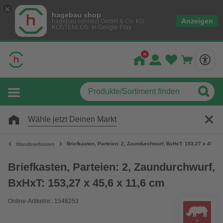
hagebau shop
Anzeigen
hagebau connect GmbH & Co. KG
KOSTENLOS- In Google Play
Wähle jetzt Deinen Markt
Briefkasten, Parteien: 2, Zaundurchwurf, BxHxT: 153,27 x 45,6 x
Wandbriefkästen
Briefkasten, Parteien: 2, Zaundurchwurf,
BxHxT: 153,27 x 45,6 x 11,6 cm
Online-Artikelnr.: 1548253