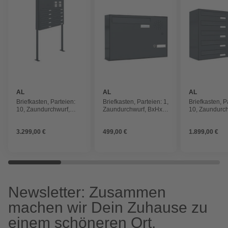
AL
AL
AL
BRIEFKASTENSYSTEME
BRIEFKASTENSYSTEME
BRIEFKAST
Briefkasten, Parteien:
Briefkasten, Parteien: 1,
Briefkasten, P
10, Zaundurchwurf,
Zaundurchwurf, BxHxT:
10, Zaundurch
BxHxT: 153,551 x 170,0
153,455 x 34,5 x 11,6
BxHxT: 153,39
x 27,5 cm
cm
x 27,5 cm
3.299,00 €
499,00 €
1.899,00 €
Newsletter: Zusammen
machen wir Dein Zuhause zu
einem schöneren Ort.