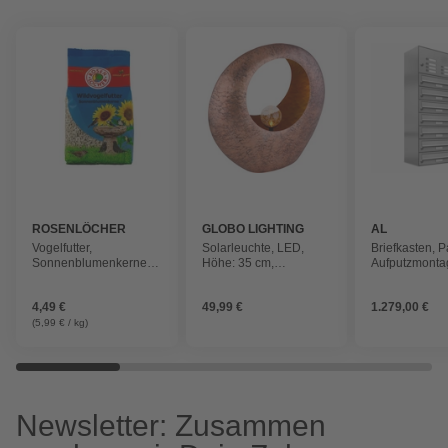
ROSENLÖCHER
GLOBO LIGHTING
AL
BRIEFKAST
Vogelfutter,
Solarleuchte, LED,
Briefkasten, P
Sonnenblumenkerne
Höhe: 35 cm,
Aufputzmonta
ohne Schale, zur
messingfarben
BxHxT: 38,5 x
Ganzjahresfütterung für
27,5 cm
4,49 €
49,99 €
1.279,00 €
Wildvögel
(5,99 € / kg)
Newsletter: Zusammen