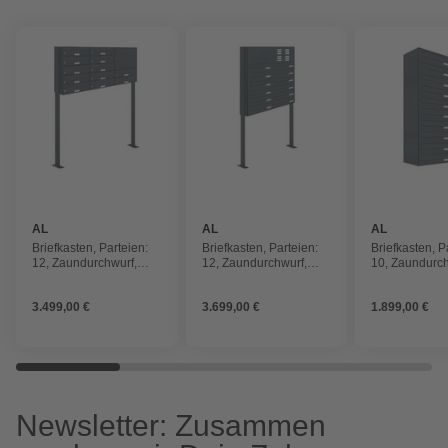
AL
AL
AL
BRIEFKASTENSYSTEME
BRIEFKASTENSYSTEME
BRIEFKAST
Briefkasten, Parteien:
Briefkasten, Parteien:
Briefkasten, P
12, Zaundurchwurf,
12, Zaundurchwurf,
10, Zaundurch
BxHxT: 123,2 x 150 x
BxHxT: 84,8 x 170 x
BxHxT: 38,5 x
27,5 cm
27,5 cm
27,5 cm
3.499,00 €
3.699,00 €
1.899,00 €
Newsletter: Zusammen