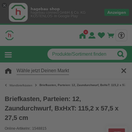
hagebau shop
Anzeigen
hagebau connect GmbH & Co. KG
KOSTENLOS- In Google Play
Wähle jetzt Deinen Markt
Briefkasten, Parteien: 12, Zaundurchwurf, BxHxT: 115,2 x 57,5 x
Wandbriefkästen
Briefkasten, Parteien: 12,
Zaundurchwurf, BxHxT: 115,2 x 57,5 x
27,5 cm
Online-Artikelnr.: 1548815