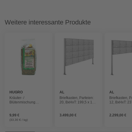
Weitere interessante Produkte
HUGRO
AL
AL
BRIEFKASTENSYSTEME
BRIEFKAST
Kräuter- /
Briefkasten, Parteien:
Briefkasten, P
Blütenmischung
20, BxHxT: 199,5 x 170
12, BxHxT: 23
»MAXI«,
x 11,6 cm
x 11,6 cm
Löwenzahnblätter
9,99 €
3.499,00 €
2.299,00 €
(33,30 € / kg)