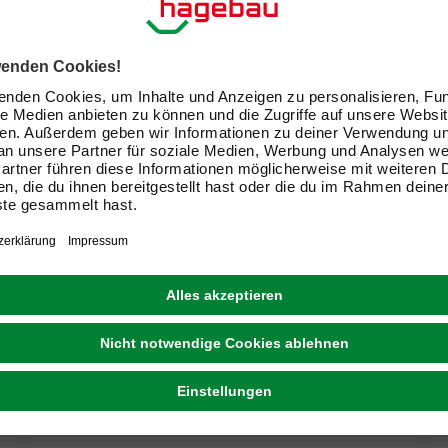
HETTICH
PZ-Hülse, ØxL: 8 x 30 mm, Stahl