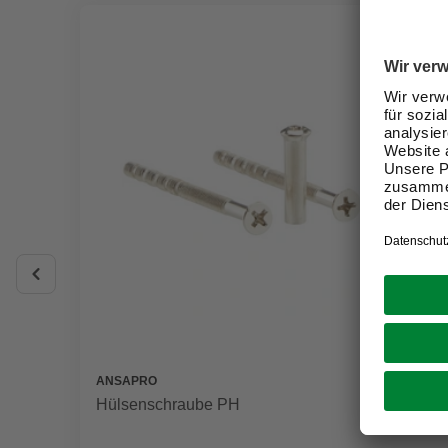
ANSAPRO
Hülsenschraube PH