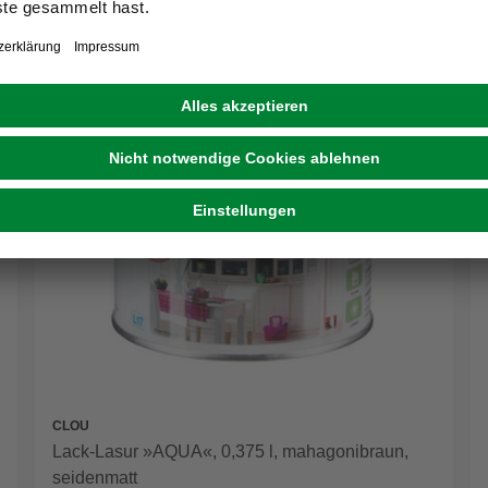
CLOU
Lack-Lasur »AQUA«, 0,375 l, mahagonibraun,
seidenmatt