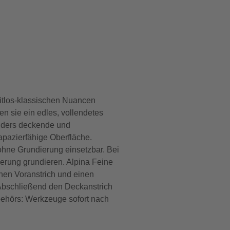
eitlos-klassischen Nuancen
n sie ein edles, vollendetes
onders deckende und
apazierfähige Oberfläche.
ohne Grundierung einsetzbar. Bei
erung grundieren. Alpina Feine
inen Voranstrich und einen
 Abschließend den Deckanstrich
ubehörs: Werkzeuge sofort nach