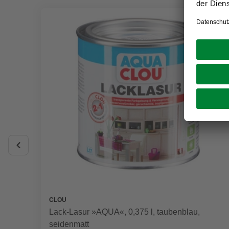
CLOU
Lack-Lasur »AQUA«, 0,375 l, taubenblau,
seidenmatt