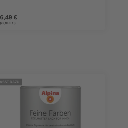
6,49 €
5,49
(25,96 € / l)
(91,50 € /
ASST DAZU