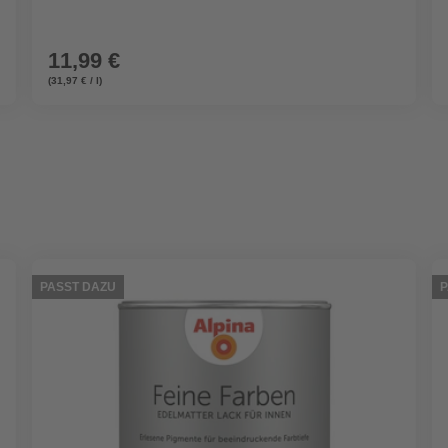
11,99 €
(31,97 € / l)
PASST DAZU
P