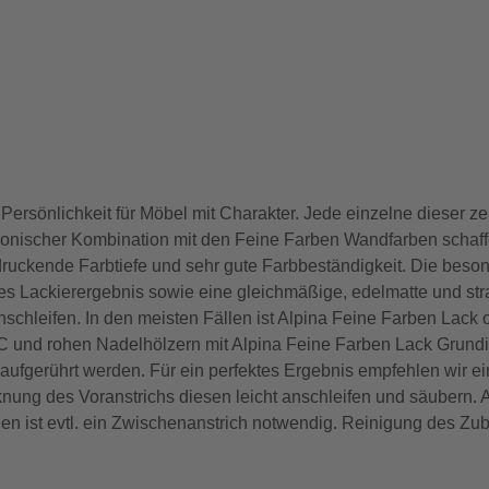
Persönlichkeit für Möbel mit Charakter. Jede einzelne dieser z
armonischer Kombination mit den Feine Farben Wandfarben schaffe
ruckende Farbtiefe und sehr gute Farbbeständigkeit. Die bes
tes Lackierergebnis sowie eine gleichmäßige, edelmatte und str
schleifen. In den meisten Fällen ist Alpina Feine Farben Lack 
VC und rohen Nadelhölzern mit Alpina Feine Farben Lack Grundi
aufgerührt werden. Für ein perfektes Ergebnis empfehlen wir e
knung des Voranstrichs diesen leicht anschleifen und säubern.
den ist evtl. ein Zwischenanstrich notwendig. Reinigung des Z