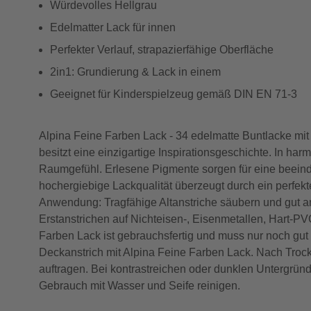
Würdevolles Hellgrau
Edelmatter Lack für innen
Perfekter Verlauf, strapazierfähige Oberfläche
2in1: Grundierung & Lack in einem
Geeignet für Kinderspielzeug gemäß DIN EN 71-3
Alpina Feine Farben Lack - 34 edelmatte Buntlacke mit 
besitzt eine einzigartige Inspirationsgeschichte. In h
Raumgefühl. Erlesene Pigmente sorgen für eine beeind
hochergiebige Lackqualität überzeugt durch ein perfek
Anwendung: Tragfähige Altanstriche säubern und gut an
Erstanstrichen auf Nichteisen-, Eisenmetallen, Hart-P
Farben Lack ist gebrauchsfertig und muss nur noch gut 
Deckanstrich mit Alpina Feine Farben Lack. Nach Troc
auftragen. Bei kontrastreichen oder dunklen Untergrün
Gebrauch mit Wasser und Seife reinigen.