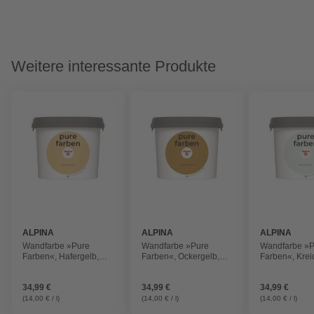
Weitere interessante Produkte
ALPINA
ALPINA
ALPINA
Wandfarbe »Pure
Wandfarbe »Pure
Wandfarbe »P
Farben«, Hafergelb,
Farben«, Ockergelb,
Farben«, Krei
2,5L, matt
2,5L, matt
2,5L, matt
34,99 €
34,99 €
34,99 €
(14,00 € / l)
(14,00 € / l)
(14,00 € / l)