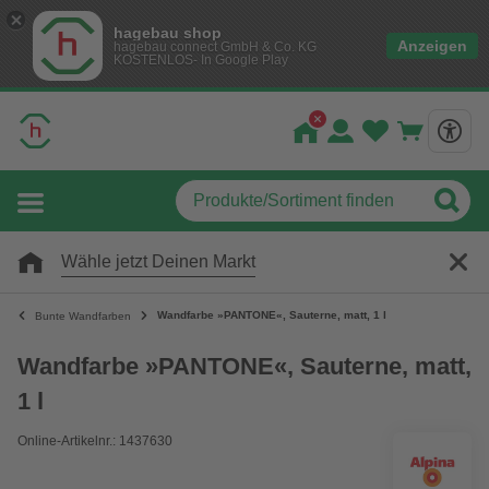
hagebau shop
Anzeigen
hagebau connect GmbH & Co. KG
KOSTENLOS- In Google Play
Wähle jetzt Deinen Markt
Wandfarbe »PANTONE«, Sauterne, matt, 1 l
Bunte Wandfarben
Wandfarbe »PANTONE«, Sauterne, matt,
1 l
Online-Artikelnr.: 1437630