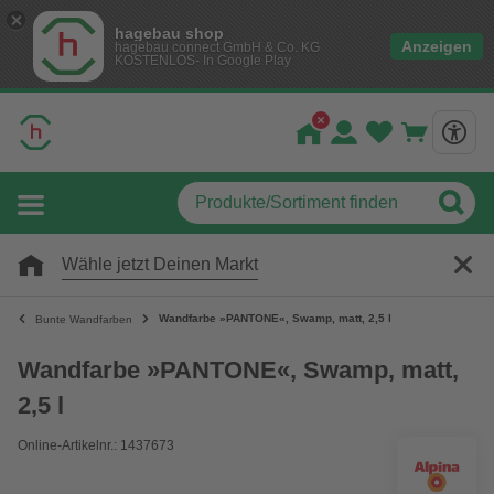
hagebau shop
Anzeigen
hagebau connect GmbH & Co. KG
KOSTENLOS- In Google Play
Wähle jetzt Deinen Markt
Wandfarbe »PANTONE«, Swamp, matt, 2,5 l
Bunte Wandfarben
Wandfarbe »PANTONE«, Swamp, matt,
2,5 l
Online-Artikelnr.: 1437673