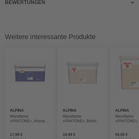
BEWERTUNGEN
Weitere interessante Produkte
ALPINA
ALPINA
ALPINA
Wandfarbe
Wandfarbe
Wandfarbe
»PANTONE«, Amparo
»PANTONE«, Bridal
»PANTONE«, B
Blue, matt, 1 l
Blush, matt, 2,5 l
matt, 5 l
17,99 €
34,99 €
59,99 €