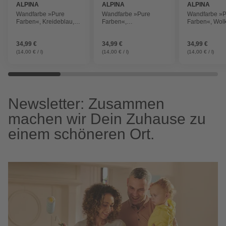
ALPINA
ALPINA
ALPINA
Wandfarbe »Pure
Wandfarbe »Pure
Wandfarbe »P
Farben«, Kreideblau,
Farben«,
Farben«, Wol
2,5L, matt
Lavendelviolett, 2,5L,
2,5L, matt
matt
34,99 €
34,99 €
34,99 €
(14,00 € / l)
(14,00 € / l)
(14,00 € / l)
Newsletter: Zusammen
machen wir Dein Zuhause zu
einem schöneren Ort.