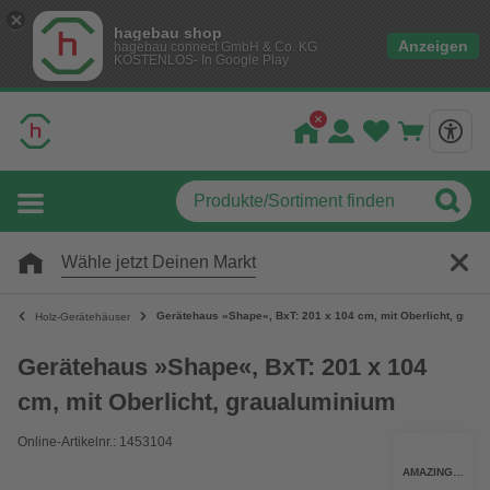
hagebau shop
Anzeigen
hagebau connect GmbH & Co. KG
KOSTENLOS- In Google Play
Wähle jetzt Deinen Markt
Gerätehaus »Shape«, BxT: 201 x 104 cm, mit Oberlicht, grau
Holz-Gerätehäuser
Gerätehaus »Shape«, BxT: 201 x 104
cm, mit Oberlicht, graualuminium
Online-Artikelnr.: 1453104
AMAZING SPACES