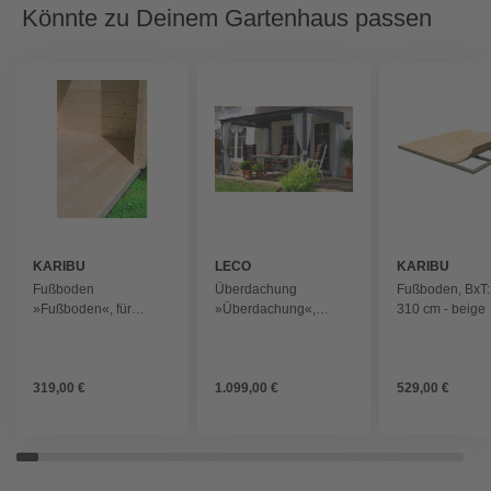
Könnte zu Deinem Gartenhaus passen
KARIBU
LECO
KARIBU
Fußboden
Überdachung
Fußboden, BxT:
»Fußboden«, für
»Überdachung«,
310 cm - beige
Gartenhaus, BxT: 181 x
Breite: 400 cm, Dach:
268 cm - braun
Polycarbonat (PC),
grau
319,00 €
1.099,00 €
529,00 €