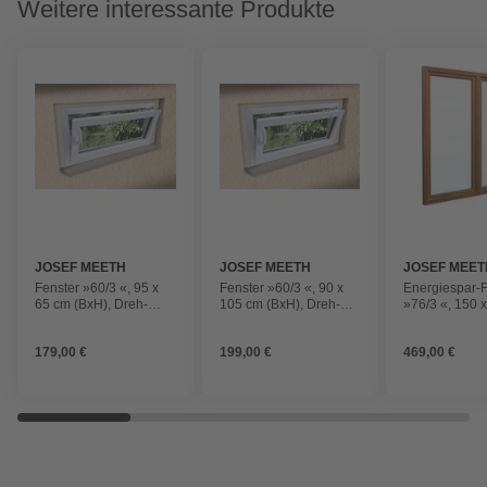
Weitere interessante Produkte
JOSEF MEETH
JOSEF MEETH
JOSEF MEET
FENSTER UND
FENSTER UND
FENSTER U
Fenster »60/3 «, 95 x
Fenster »60/3 «, 90 x
Energiespar-F
TÜREN
TÜREN
TÜREN
65 cm (BxH), Dreh-
105 cm (BxH), Dreh-
»76/3 «, 150 
Kipp, DIN rechts
Kipp, DIN rechts
(BxH), Dreh/D
179,00 €
199,00 €
469,00 €