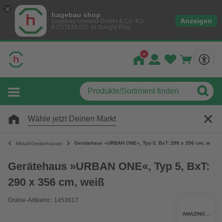
hagebau shop
Anzeigen
hagebau connect GmbH & Co. KG
KOSTENLOS- In Google Play
Wähle jetzt Deinen Markt
Gerätehaus »URBAN ONE«, Typ 5, BxT: 290 x 356 cm, weiß
Metall-Gerätehäuser
Gerätehaus »URBAN ONE«, Typ 5, BxT:
290 x 356 cm, weiß
Online-Artikelnr.: 1453617
AMAZING SPACES