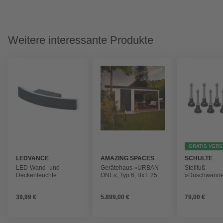
Weitere interessante Produkte
GRATIS VER
LEDVANCE
AMAZING SPACES
SCHULTE
LED-Wand- und
Gerätehaus »URBAN
Stellfuß
Deckenleuchte
ONE«, Typ 6, BxT: 250
»Duschwanne
»ENDURA STYLE
x 356 cm, weiß
Höhenverstellb
BOW«, Dunkelgrau,
12 cm, rund
39,99 €
5.899,00 €
79,00 €
7,00 W