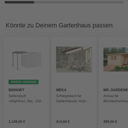
Könnte zu Deinem Gartenhaus passen
GRATIS VERSAND
BIOHORT
WEKA
MR. GARDEN
Seitendach
Schleppdach für
Anbau für
»Highline«, BxL: 150 x
Gartenhäuser, Holz -
Blockbohlenha
195 cm - grau
beige
»Malta 1«, BxT
192x200x217 c
naturbelassen -
1.149,00 €
414,00 €
499,00 €