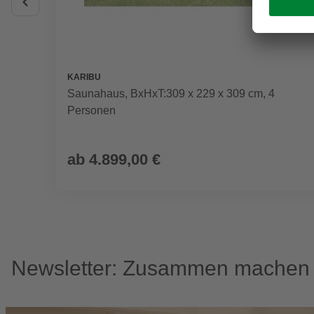
KARIBU
Saunahaus, BxHxT:309 x 229 x 309 cm, 4
Personen
ab
4.899,00 €
Newsletter: Zusammen machen w