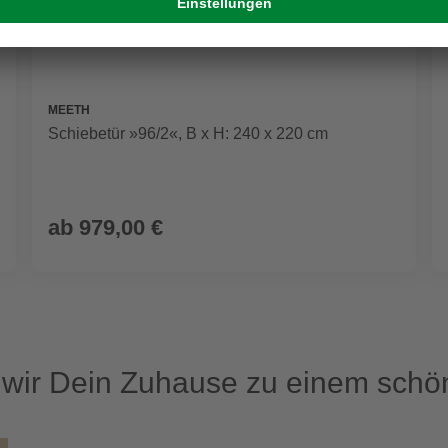
MEETH
Schiebetür »96/2«, B x H: 240 x 220 cm
ab
979,00 €
ir Dein Zuhause zu einem schön