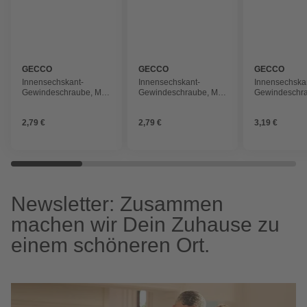
GECCO
GECCO
GECCO
Innensechskant-
Innensechskant-
Innensechska
Gewindeschraube, M5
Gewindeschraube, M5
Gewindeschr
x 30 mm, Stahl
x 20 mm, Stahl
x 40 mm, Stah
2,79 €
2,79 €
3,19 €
Newsletter: Zusammen
machen wir Dein Zuhause zu
einem schöneren Ort.