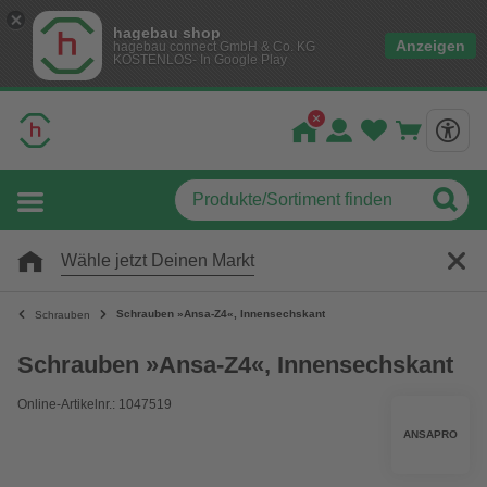
hagebau shop
Anzeigen
hagebau connect GmbH & Co. KG
KOSTENLOS- In Google Play
Wähle jetzt Deinen Markt
Schrauben »Ansa-Z4«, Innensechskant
Schrauben
Schrauben »Ansa-Z4«, Innensechskant
Online-Artikelnr.: 1047519
ANSAPRO