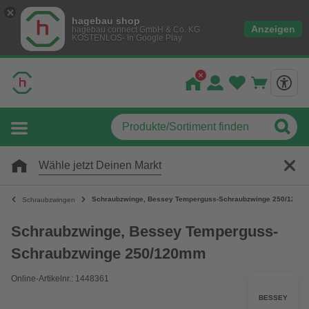
hagebau shop
Anzeigen
hagebau connect GmbH & Co. KG
KOSTENLOS- In Google Play
Wähle jetzt Deinen Markt
Schraubzwinge, Bessey Temperguss-Schraubzwinge 250/120m
Schraubzwingen
Schraubzwinge, Bessey Temperguss-
Schraubzwinge 250/120mm
Online-Artikelnr.: 1448361
BESSEY