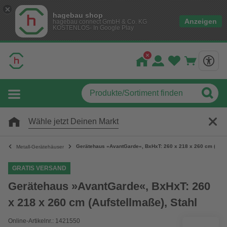
hagebau shop
Anzeigen
hagebau connect GmbH & Co. KG
KOSTENLOS- In Google Play
Wähle jetzt Deinen Markt
Gerätehaus »AvantGarde«, BxHxT: 260 x 218 x 260 cm (Aufst
Metall-Gerätehäuser
GRATIS VERSAND
Gerätehaus »AvantGarde«, BxHxT: 260
x 218 x 260 cm (Aufstellmaße), Stahl
Online-Artikelnr.: 1421550