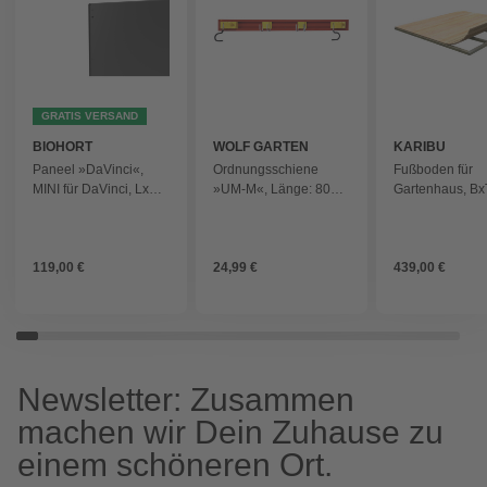
GRATIS VERSAND
BIOHORT
WOLF GARTEN
KARIBU
Paneel »DaVinci«,
Ordnungsschiene
Fußboden für
MINI für DaVinci, LxB:
»UM-M«, Länge: 80
Gartenhaus, Bx
143 x 45 cm,
cm, Kunststoff - rot
280 cm, Fichte 
dunkelgrau-metallic
119,00 €
24,99 €
439,00 €
Newsletter: Zusammen
machen wir Dein Zuhause zu
einem schöneren Ort.