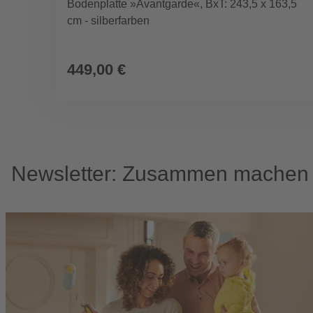
Bodenplatte »Avantgarde«, BxT: 243,5 x 163,5
cm - silberfarben
449,00 €
Newsletter: Zusammen machen w