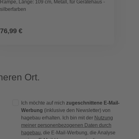
Rampe, Länge: 109 cm, Metall, für Gerätehaus -
Geräte
silberfarben
283,5 
76,99 €
979,
eren Ort.
Ich möchte auf mich
zugeschnittene E-Mail-
Werbung
(inklusive den Newsletter) von
hagebau erhalten. Ich bin mit der
Nutzung
meiner personenbezogenen Daten durch
hagebau
, die E-Mail-Werbung, die Analyse