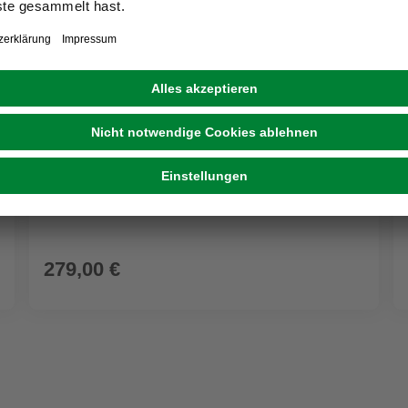
MERXX
Eckbank »Rattan«, Textil, 3-Sitzer, BxHxT: 100 x
91 x 148 cm
279,00 €