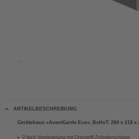
ARTIKELBESCHREIBUNG
Gerätehaus »AvantGarde Eco«, BxHxT: 260 x 218 x 2
2-fach Verriegelung mit Drehgriff-Zylinderschloss