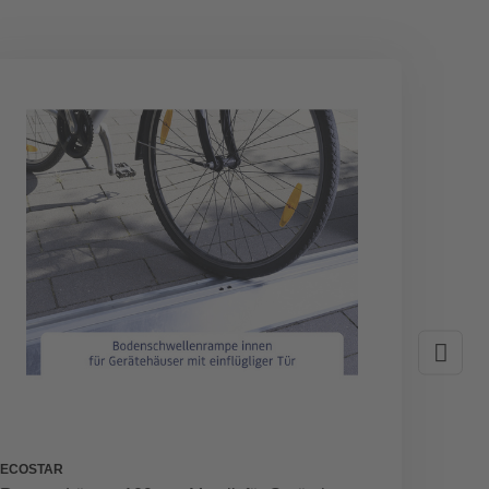
GRATI
ECOSTAR
BIOHOR