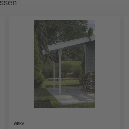
assen
WEKA