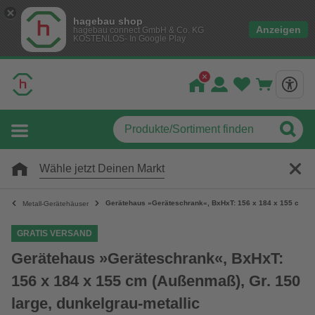
hagebau shop
Anzeigen
hagebau connect GmbH & Co. KG
KOSTENLOS- In Google Play
Wähle jetzt Deinen Markt
Gerätehaus »Geräteschrank«, BxHxT: 156 x 184 x 155 cm (Au
Metall-Gerätehäuser
GRATIS VERSAND
Gerätehaus »Geräteschrank«, BxHxT:
156 x 184 x 155 cm (Außenmaß), Gr. 150
large, dunkelgrau-metallic