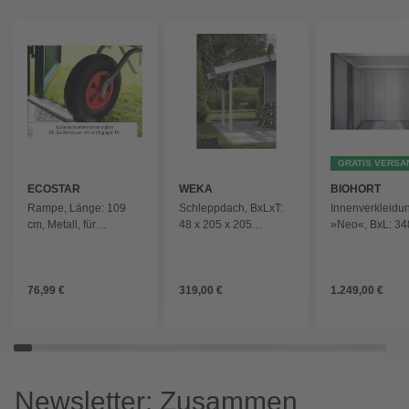
GRATIS VERSA
ECOSTAR
WEKA
BIOHORT
Rampe, Länge: 109
Schleppdach, BxLxT:
Innenverkleidu
cm, Metall, für
48 x 205 x 205
»Neo«, BxL: 34
Gerätehaus -
cm,europäische Fichte
cm, weiß, für
silberfarben
- weiss
Gerätehaus Neo
weiss
76,99 €
319,00 €
1.249,00 €
Newsletter: Zusammen