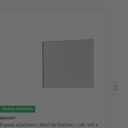
GRATIS VERSAND
GRATI
BIOHORT
BIOHOR
Paneel »DaVinci«, MAXI für DaVinci, LxB: 143 x
Geräte