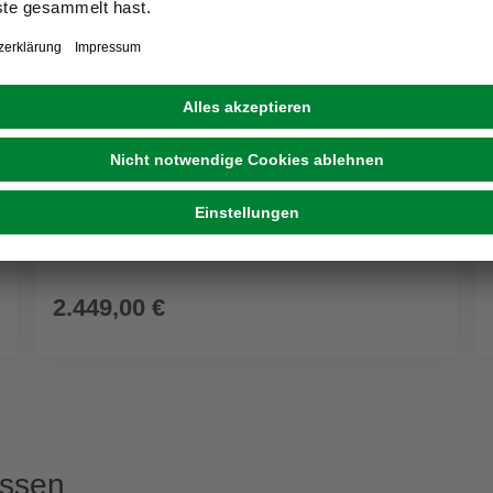
GRATIS VERSAND
BIOHORT
Gerätehaus »AvantGarde«, Stahl, BxHxT: 260 x
222 x 380 cm (Außenmaße)
2.449,00 €
assen