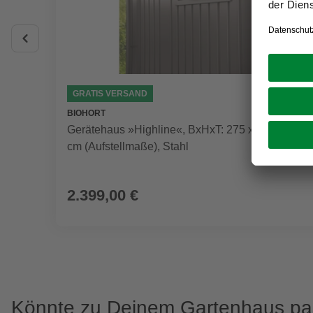
GRATIS VERSAND
BIOHORT
Gerätehaus »Highline«, BxHxT: 275 x 222 x 235
cm (Aufstellmaße), Stahl
2.399,00 €
Könnte zu Deinem Gartenhaus p