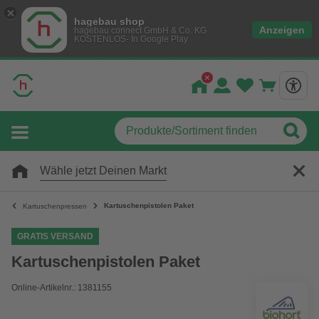
hagebau shop
Anzeigen
hagebau connect GmbH & Co. KG
KOSTENLOS- In Google Play
Wähle jetzt Deinen Markt
Kartuschenpistolen Paket
Kartuschenpressen
GRATIS VERSAND
Kartuschenpistolen Paket
Online-Artikelnr.: 1381155