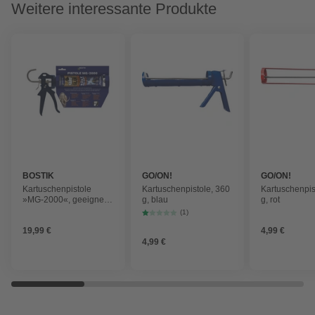
Weitere interessante Produkte
BOSTIK
GO/ON!
GO/ON!
Kartuschenpistole
Kartuschenpistole, 360
Kartuschenpis
»MG-2000«, geeignet
g, blau
g, rot
für 310 ml Kartuschen,
(1)
Metall, blau
19,99 €
4,99 €
4,99 €