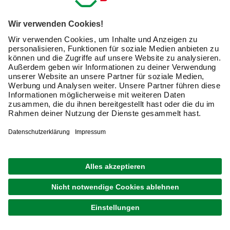
(inklusive den Newsletter) von hagebau erhalten. Ich
bin mit der
Nutzung meiner personenbezogenen
Daten durch hagebau
, die E-Mail-Werbung, die
Analyse meines E-Mail-Umgangs sowie die
Zusammenführung und Analyse meiner Kaufdaten,
Coupons und Kartenvorteile umfasst, einverstanden.
Mein Einverständnis kann ich jederzeit widerrufen.
Nach Bestätigung meines Einverständnisses erhalte
ich einen
10 € Willkommensgutschein
*.
Bitte beachte auch unsere
Datenschutzhinweise
.
JETZT ANMELDEN
Unsere Zahlungsarten