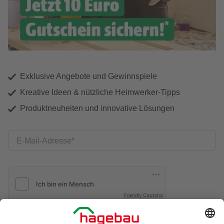
Exklusive Angebote und Gewinnspiele
Kreative Ideen & nützliche Heimwerker-Tipps
Produktneuheiten und innovative Lösungen
E-Mail-Adresse
Friendly Captcha
Ich möchte auf mich
zugeschnittene E-Mail-Werbung