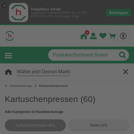
hagebau shop
Anzeigen
hagebau connect GmbH & Co. KG
KOSTENLOS- In Google Play
Wähle jetzt Deinen Markt
Handwerkzeuge
Kartuschenpressen
Kartuschenpressen
(60)
Alle Kategorien in Handwerkzeuge
Kartuschenpressen
(60)
Beitel
(43)