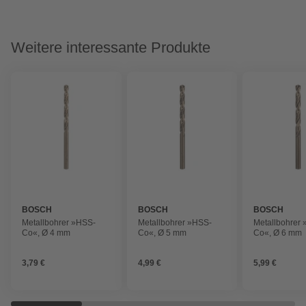
Weitere interessante Produkte
BOSCH
BOSCH
BOSCH
Metallbohrer »HSS-
Metallbohrer »HSS-
Metallbohrer
Co«, Ø 4 mm
Co«, Ø 5 mm
Co«, Ø 6 mm
3,79 €
4,99 €
5,99 €