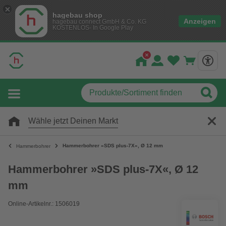
hagebau shop
Anzeigen
hagebau connect GmbH & Co. KG
KOSTENLOS- In Google Play
Wähle jetzt Deinen Markt
Hammerbohrer »SDS plus-7X«, Ø 12 mm
Hammerbohrer
Hammerbohrer »SDS plus-7X«, Ø 12
mm
Online-Artikelnr.: 1506019