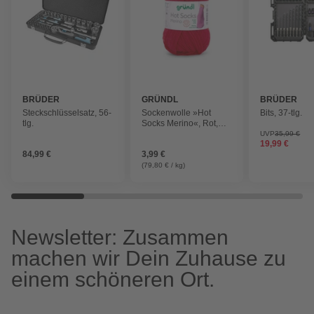
BRÜDER
GRÜNDL
BRÜDER
MANNESMANN
MANNESMA
Steckschlüsselsatz, 56-
Sockenwolle »Hot
Bits, 37-tlg.
tlg.
Socks Merino«, Rot,
50g
UVP
35,99 €
19,99 €
84,99 €
3,99 €
(79,80 € / kg)
Newsletter: Zusammen
machen wir Dein Zuhause zu
einem schöneren Ort.