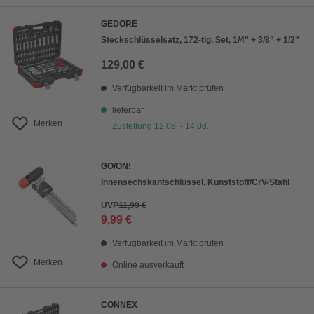
GEDORE
Steckschlüsselsatz, 172-tlg. Set, 1/4" + 3/8" + 1/2"
129,00 €
Verfügbarkeit im Markt prüfen
lieferbar
Merken
Zustellung 12.08. - 14.08.
GO/ON!
Innensechskantschlüssel, Kunststoff/CrV-Stahl
UVP
11,99 €
9,99 €
Verfügbarkeit im Markt prüfen
Merken
Online ausverkauft
CONNEX