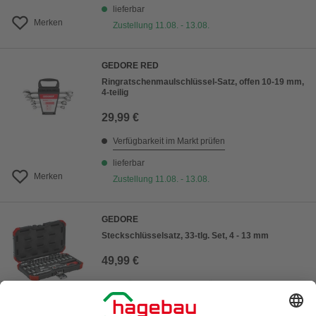
lieferbar
Merken
Zustellung 11.08. - 13.08.
GEDORE RED
Ringratschenmaulschlüssel-Satz, offen 10-19 mm,
4-teilig
29,99 €
Verfügbarkeit im Markt prüfen
lieferbar
Merken
Zustellung 11.08. - 13.08.
GEDORE
Steckschlüsselsatz, 33-tlg. Set, 4 - 13 mm
49,99 €
Verfügbarkeit im Markt prüfen
lieferbar