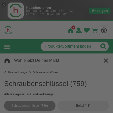
hagebau shop
Anzeigen
hagebau connect GmbH & Co. KG
KOSTENLOS- In Google Play
Wähle jetzt Deinen Markt
Handwerkzeuge
Schraubenschlüssel
Schraubenschlüssel
(759)
Alle Kategorien in Handwerkzeuge
Schraubenschlüssel
(759)
Beitel
(43)