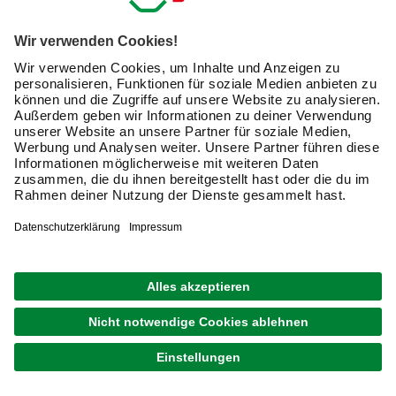
Merken
Zustellung 12.08. - 14.08.
1
von
13
Schraubenschlüssel und Steckschlüssel
für Profis und Hobbyhandwerker
Mit einem Schraubenschlüssel löst Du Muttern und
Schrauben oder ziehst diese an. Gekennzeichnet werden
die Schlüssel durch die Schlüsselweite. Diese gibt an, für
welche Schrauben mit welchem Profildurchmesser die
Handwerkzeuge geeignet sind.
Je nach Art der Schraubtechnik lassen sich verschiedene
Arten von Schlüsseln unterscheiden. Weit verbreitet sind
Stiftschlüssel. Diese ermöglichen ein präzises Arbeiten