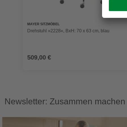
MAYER SITZMÖBEL
Drehstuhl »2228«, BxH: 70 x 63 cm, blau
509,00 €
Newsletter: Zusammen machen w