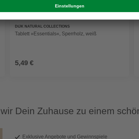
DIJK NATURAL COLLECTIONS
Tablett »Essentials«, Sperrholz, weiß
5,49 €
ir Dein Zuhause zu einem schön
Exklusive Angebote und Gewinnspiele