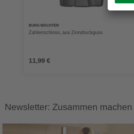
BURG WÄCHTER
Zahlenschloss, aus Zinndruckguss
11,99 €
Newsletter: Zusammen machen w