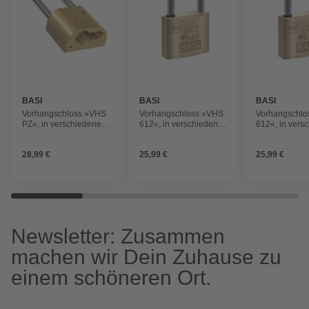
BASI
BASI
BASI
Vorhangschloss »VHS
Vorhangschloss »VHS
Vorhangschl
PZ«, in verschiedenen
612«, in verschiedenen
612«, in vers
Größen
Ausführungen
Ausführunge
28,99 €
25,99 €
25,99 €
Newsletter: Zusammen
machen wir Dein Zuhause zu
einem schöneren Ort.