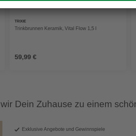
TRIXIE
Trinkbrunnen Keramik, Vital Flow 1,5 l
59,99 €
ir Dein Zuhause zu einem schön
Exklusive Angebote und Gewinnspiele