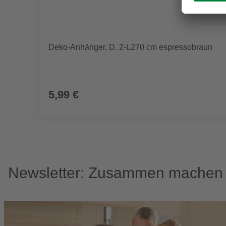
Deko-Anhänger, D. 2-L270 cm espressobraun
5,99 €
Newsletter: Zusammen machen w