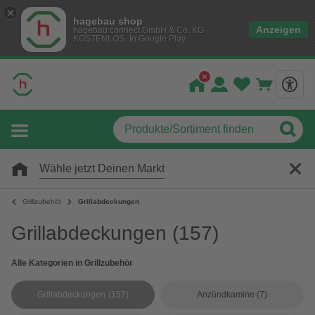
hagebau shop
Anzeigen
hagebau connect GmbH & Co. KG
KOSTENLOS- In Google Play
Wähle jetzt Deinen Markt
Grillzubehör
Grillabdeckungen
Grillabdeckungen
(157)
Alle Kategorien in Grillzubehör
Grillabdeckungen
(157)
Anzündkamine
(7)