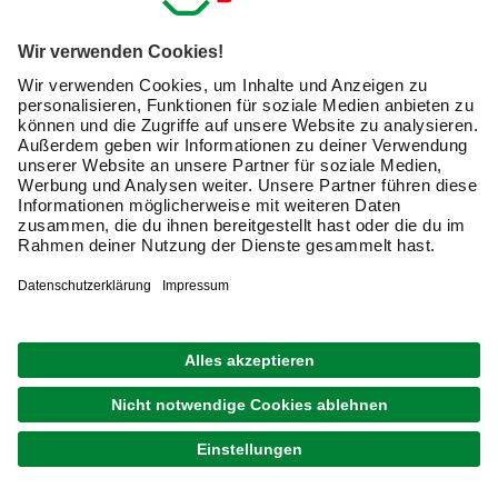
1
von
3
Hochwertige Grillabdeckungen für
perfekten Schutz
Wenn Du ein Grillfan und Liebhaber eines gepflegten
BBQs bist, hast Du sicher einen hochwertigen
Grill
im
Garten stehen. Damit dieser lange erhalten bleibt, schützt
eine Grillabdeckung im Sommer gegen UV-Strahlung und
Regen sowie im Winter gegen Eis und Schnee. Um
Grillabdeckungen optimal einsetzen zu können, sollten sie
exakt zu den Abmessungen Deines Grills passen. Daher
findest Du online diverse Grillabdeckungen, die konkret
auf ein bestimmtes Grill-Modell zugeschnitten sind. Hier
musst Du nichts mehr abmessen und kannst sicher sein,
dass die Haube passt.