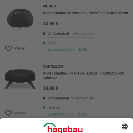
WEBER
Abdeckhaube »Premium«, BxHxT: 77 x 40 x 52 cm
34,99 €
Verfügbarkeit im Markt prüfen
lieferbar
Merken
Zustellung 08.08. - 11.08.
NAPOLEON
Abdeckhaube, »TravelQ«, LxBxH: 6x28x25,5 cm,
schwarz
39,99 €
Verfügbarkeit im Markt prüfen
lieferbar
Merken
Zustellung 08.08. - 11.08.