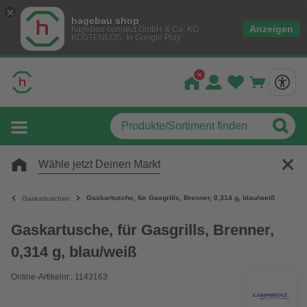
hagebau shop
Anzeigen
hagebau connect GmbH & Co. KG
KOSTENLOS- In Google Play
Wähle jetzt Deinen Markt
Gaskartusche, für Gasgrills, Brenner, 0,314 g, blau/weiß
Gaskartuschen
Gaskartusche, für Gasgrills, Brenner,
0,314 g, blau/weiß
Online-Artikelnr.: 1143163