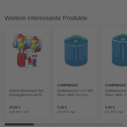
Weitere interessante Produkte
CAMPINGAZ
CAMPINGAZ
Helium-Ballongas-Set,
Gaskartusche »CV 300
Gaskartusche
Einwegflasche mit 200
Plus«, ØxH: 9 x 10 cm,
Plus«, ØxH: 1
L (0,2 m²) Helium, inkl.
240 g
450 g
30 Ballons + Schnur
29,99 €
5,49 €
9,99 €
(149,95 € / m³)
(22,88 € / kg)
(22,20 € / kg)