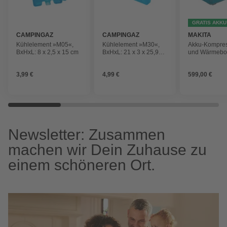
GRATIS AKKU
CAMPINGAZ
CAMPINGAZ
MAKITA
Kühlelement »M05«,
Kühlelement »M30«,
Akku-Kompres
BxHxL: 8 x 2,5 x 15 cm
BxHxL: 21 x 3 x 25,9
und Wärmebo
cm
»CW003GZ01«
40V max. / 230
3,99 €
4,99 €
599,00 €
Newsletter: Zusammen
machen wir Dein Zuhause zu
einem schöneren Ort.