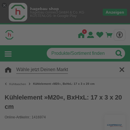
hagebau shop
Anzeigen
hagebau connect GmbH & Co. KG
KOSTENLOS- In Google Play
Wähle jetzt Deinen Markt
Kühlelement »M20«, BxHxL: 17 x 3 x 20 cm
Kühltaschen
Kühlelement »M20«, BxHxL: 17 x 3 x 20
cm
Online-Artikelnr.: 1416974