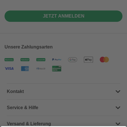
JETZT ANMELDEN
Unsere Zahlungsarten
Kontakt
Dein Kontakt zu uns
Service & Hilfe
Häufige Fragen (FAQ)
Versand & Lieferung