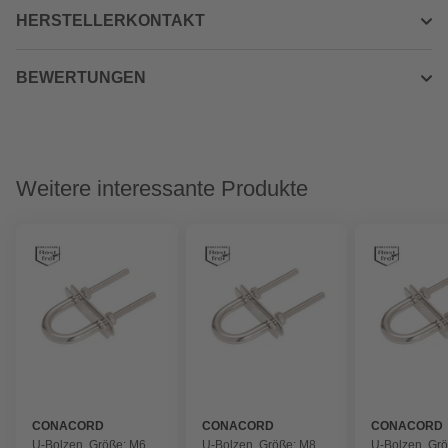
HERSTELLERKONTAKT
BEWERTUNGEN
Weitere interessante Produkte
CONACORD
CONACORD
CONACORD
U-Bolzen, Größe: M6,
U-Bolzen, Größe: M8,
U-Bolzen, Grö