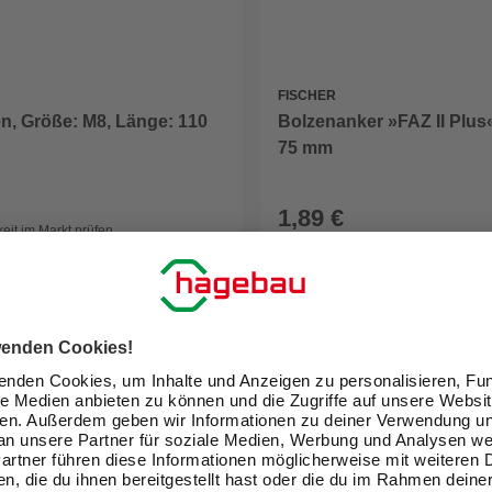
FISCHER
Bolzenanker »FAZ II Plus
n, Größe: M8, Länge: 110
75 mm
1,89 €
eit im Markt prüfen
Verfügbarkeit im Markt prüfen
 12.08. - 14.08.
Nicht online erhältlich