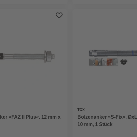
TOX
er »FAZ II Plus«, 12 mm x
Bolzenanker »S-Fix«, ØxL:
10 mm, 1 Stück