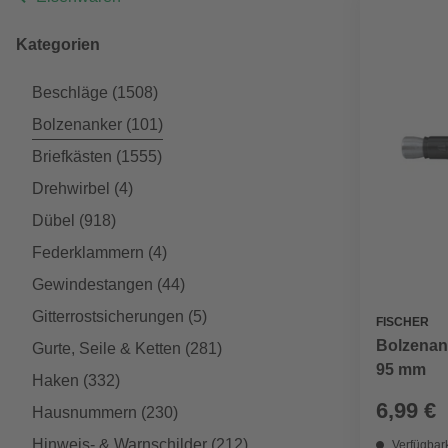
Kategorien
Beschläge
(1508)
Bolzenanker
(101)
Briefkästen
(1555)
Drehwirbel
(4)
Dübel
(918)
Federklammern
(4)
Gewindestangen
(44)
Gitterrostsicherungen
(5)
FISCHER
Bolzenank
Gurte, Seile & Ketten
(281)
95 mm
Haken
(332)
6,99 €
Hausnummern
(230)
Hinweis- & Warnschilder
(212)
Verfügbark