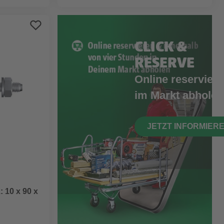
CLICK &
RESERVE
Online reserviere
im Markt abholen
JETZT INFORMIER
 10 x 90 x