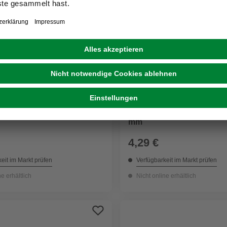
FISCHER
er »FAZ II Plus«, 10 mm x
Bolzenanker »FBN II«, 12
mm
4,29 €
eit im Markt prüfen
Verfügbarkeit im Markt prüfen
ne erhältlich
Nicht online erhältlich