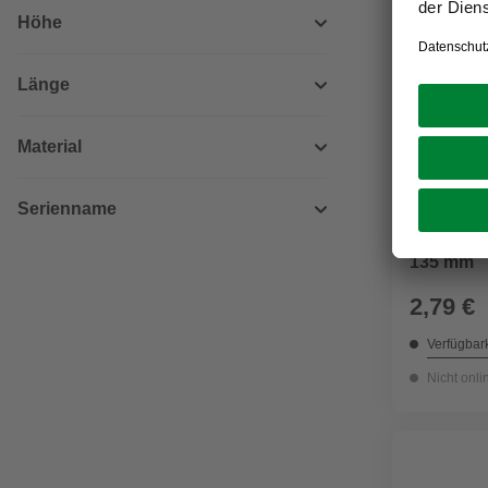
Höhe
Länge
Material
Serienname
FISCHER
Bolzenank
135 mm
2,79 €
Verfügbark
Nicht onli