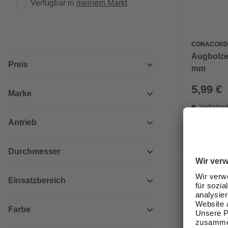
Verfügbar in 
meinem Markt
CONACORD
Augbolze
Preis
mm
5,99 €
Marke
Verfügbark
Antrieb
lieferbar
Zustellung
Durchmesser
Einsatzbereich
Farbe