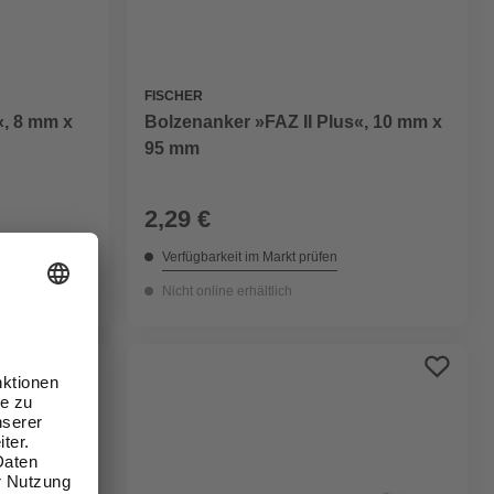
FISCHER
«, 8 mm x
Bolzenanker »FAZ II Plus«, 10 mm x
95 mm
2,29 €
Verfügbarkeit im Markt prüfen
Nicht online erhältlich