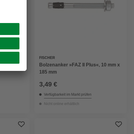
FISCHER
 mm x 254
Bolzenanker »FAZ II Plus«, 10 mm x
185 mm
3,49 €
Verfügbarkeit im Markt prüfen
Nicht online erhältlich