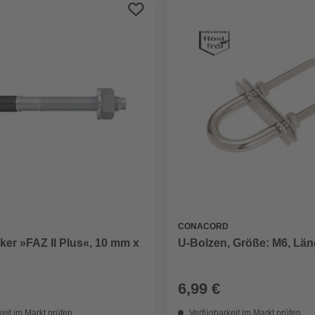
CONACORD
er »FAZ II Plus«, 10 mm x
U-Bolzen, Größe: M6, Lä
6,99 €
eit im Markt prüfen
Verfügbarkeit im Markt prüfen