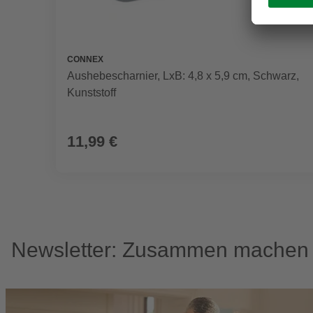
CONNEX
Aushebescharnier, LxB: 4,8 x 5,9 cm, Schwarz,
Kunststoff
11,99 €
Newsletter: Zusammen machen w