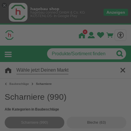
hagebau shop
Anzeigen
hagebau connect GmbH & Co. KG
KOSTENLOS- In Google Play
Wähle jetzt Deinen Markt
Baubeschläge
Scharniere
Scharniere
(990)
Alle Kategorien in Baubeschläge
Scharniere
(990)
Bleche
(63)