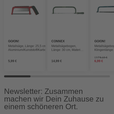
GO/ON!
CONNEX
GO/ON!
Metallsäge, Länge: 25,5 cm,
Metallsägebogen,
Metallsägebo
Aluminium/Kunststoff/Karbonstahl
Länge: 30 cm, Material
Klingenlänge
Sägeblatt: Metall
geeignet für H
Metall, PVC, K
UVP
8,19 €
5,99 €
14,99 €
6,99 €
Newsletter: Zusammen
machen wir Dein Zuhause zu
einem schöneren Ort.