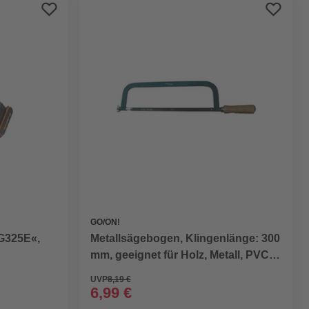
Preis aufsteigend
Preis absteigend
Bewertung
GO/ON!
G325E«,
Metallsägebogen, Klingenlänge: 300
mm, geeignet für Holz, Metall, PVC,
Kunststoff
UVP
8,19 €
6,99 €