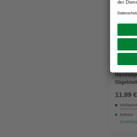
CONNEX
Handsäge,
Sägeblatt
11,99 €
Verfügbark
lieferbar
Zustellung