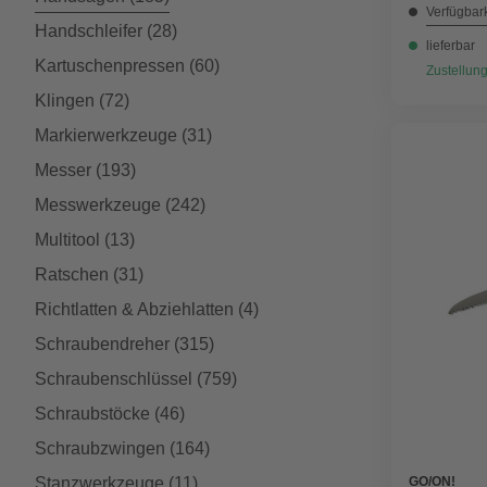
Verfügbark
Handschleifer
(28)
lieferbar
Kartuschenpressen
(60)
Zustellung
Klingen
(72)
Markierwerkzeuge
(31)
Messer
(193)
Messwerkzeuge
(242)
Multitool
(13)
Ratschen
(31)
Richtlatten & Abziehlatten
(4)
Schraubendreher
(315)
Schraubenschlüssel
(759)
Schraubstöcke
(46)
Schraubzwingen
(164)
GO/ON!
Stanzwerkzeuge
(11)