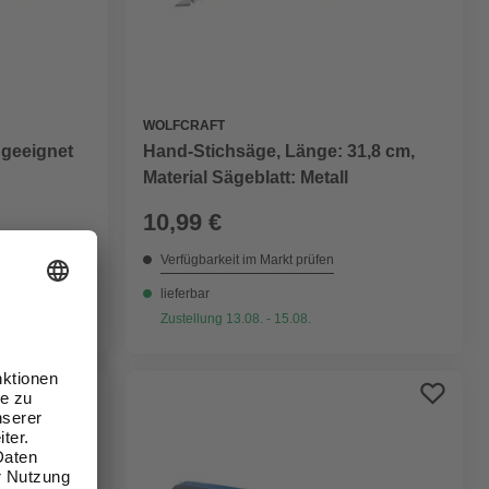
WOLFCRAFT
 geeignet
Hand-Stichsäge, Länge: 31,8 cm,
Material Sägeblatt: Metall
10,99 €
Verfügbarkeit im Markt prüfen
lieferbar
Zustellung 13.08. - 15.08.