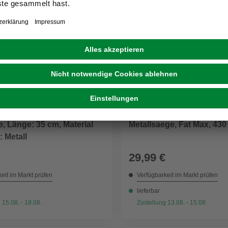
STANLEY
Metallsaege, Fat Max, 43
 Länge: 35 cm, Material
: Metall
29,99 €
eit im Markt prüfen
Verfügbarkeit im Markt prüfen
lieferbar
 15.08. - 18.08.
Zustellung 13.08. - 15.08.