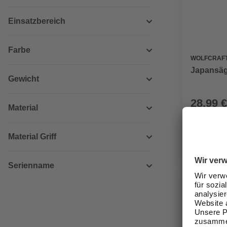
Einsatzbereich
Farbe
WOLFCRAF
Japansä
Gewicht
28,99 €
Material
Verfügbark
Material Griff
lieferbar
Zustellung
Serienname